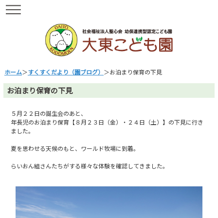
ホーム
＞
すくすくだより（園ブログ）
＞お泊まり保育の下見
お泊まり保育の下見
５月２２日の誕生会のあと、
年長児のお泊まり保育【８月２３日（金）・２４日（土）】の下見に行き
ました。
夏を思わせる天候のもと、ワールド牧場に到着。
らいおん組さんたちがする様々な体験を確認してきました。